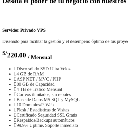
Desata el poder de tu negocio con nuestro
Servidor Privado VPS
Diseñado para facilitar la gestión y el desempeño óptimo de tus proye
S/
220.00
/ Mensual
Disco sólido SSD Ultra Veloz
4 GB de RAM
ASP NET / MVC / PHP
80 GB de Capacidad
4 TB de Trafico Mensual
Correos ilimitados, sin rebotes
Base de Datos MS SQL y MySQL
10 Dominios/P. Web
Plesk / Estadisticas de Visitas
Certificado Seguridad SSL Gratis
Respaldos/Backups automáticos
99.9% Uptime. Soporte inmediato